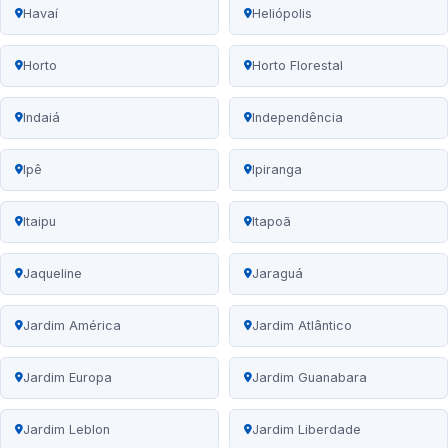
Havaí
Heliópolis
Horto
Horto Florestal
Indaiá
Independência
Ipê
Ipiranga
Itaipu
Itapoã
Jaqueline
Jaraguá
Jardim América
Jardim Atlântico
Jardim Europa
Jardim Guanabara
Jardim Leblon
Jardim Liberdade