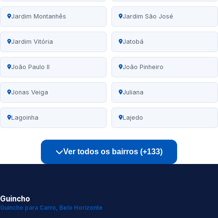
Jardim Montanhês
Jardim São José
Jardim Vitória
Jatobá
João Paulo II
João Pinheiro
Jonas Veiga
Juliana
Lagoinha
Lajedo
Ver todos os bairros (+133)
Guincho
Guincho para Carro, Belo Horizonte