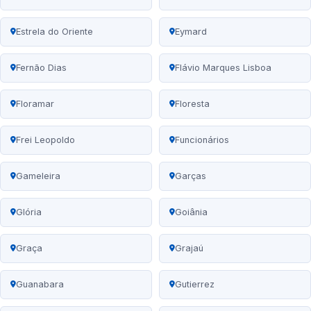
Estrela do Oriente
Eymard
Fernão Dias
Flávio Marques Lisboa
Floramar
Floresta
Frei Leopoldo
Funcionários
Gameleira
Garças
Glória
Goiânia
Graça
Grajaú
Guanabara
Gutierrez