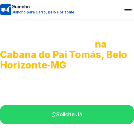
Guincho
Guincho para Carro, Belo Horizonte
Guincho para Carro
na
Cabana do Pai Tomás, Belo
Horizonte‑MG
Serviço ágil de transporte automotivo.
Equipe especializada perto de você.
Solicite Já