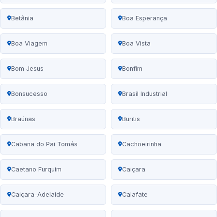
Betânia
Boa Esperança
Boa Viagem
Boa Vista
Bom Jesus
Bonfim
Bonsucesso
Brasil Industrial
Braúnas
Buritis
Cabana do Pai Tomás
Cachoeirinha
Caetano Furquim
Caiçara
Caiçara-Adelaide
Calafate