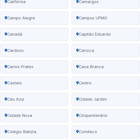
Califórnia
Camargos
Campo Alegre
Campus UFMG
Canadá
Capitão Eduardo
Cardoso
Carioca
Carlos Prates
Casa Branca
Castelo
Centro
Céu Azul
Cidade Jardim
Cidade Nova
Cinquentenário
Colégio Batista
Comiteco