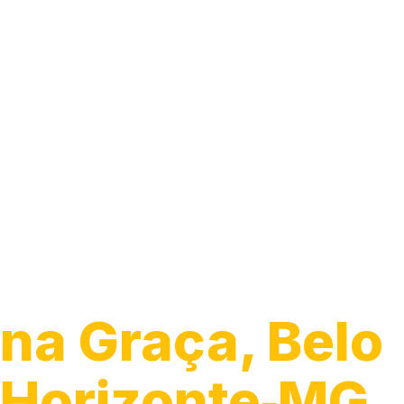
Guincho para C
na Graça, Belo
Horizonte‑MG