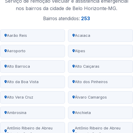
Serviço de remoção veicular e assistência emergencial
nos bairros da cidade de Belo Horizonte‑MG.
Bairros atendidos:
253
Aarão Reis
Acaiaca
Aeroporto
Alpes
Alto Barroca
Alto Caiçaras
Alto da Boa Vista
Alto dos Pinheiros
Alto Vera Cruz
Álvaro Camargos
Ambrosina
Anchieta
Antônio Ribeiro de Abreu
Antônio Ribeiro de Abreu