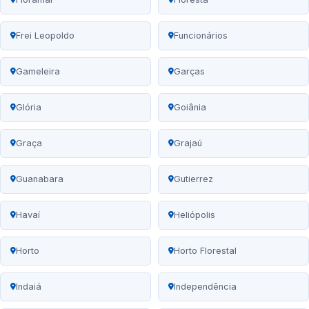
Frei Leopoldo
Funcionários
Gameleira
Garças
Glória
Goiânia
Graça
Grajaú
Guanabara
Gutierrez
Havaí
Heliópolis
Horto
Horto Florestal
Indaiá
Independência