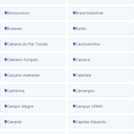
Bonsucesso
Brasil Industrial
Braúnas
Buritis
Cabana do Pai Tomás
Cachoeirinha
Caetano Furquim
Caiçara
Caiçara-Adelaide
Calafate
Califórnia
Camargos
Campo Alegre
Campus UFMG
Canadá
Capitão Eduardo