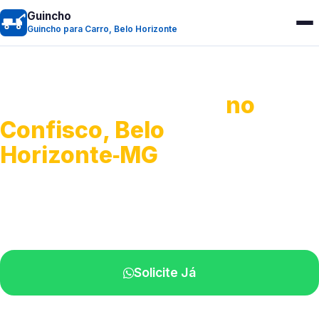
Guincho
Guincho para Carro, Belo Horizonte
Guincho para Carro
no
Confisco, Belo
Horizonte‑MG
Serviço ágil de transporte automotivo.
Equipe especializada perto de você.
Solicite Já