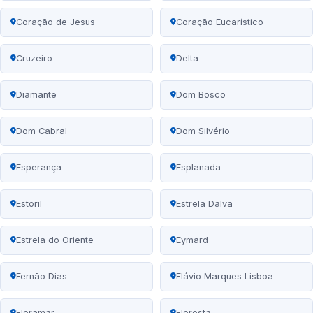
Coração de Jesus
Coração Eucarístico
Cruzeiro
Delta
Diamante
Dom Bosco
Dom Cabral
Dom Silvério
Esperança
Esplanada
Estoril
Estrela Dalva
Estrela do Oriente
Eymard
Fernão Dias
Flávio Marques Lisboa
Floramar
Floresta