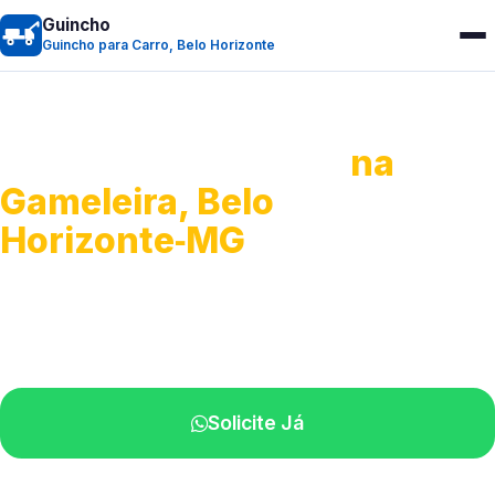
Guincho
Guincho para Carro, Belo Horizonte
Guincho para Carro
na
Gameleira, Belo
Horizonte‑MG
Serviço ágil de transporte automotivo.
Equipe especializada perto de você.
Solicite Já