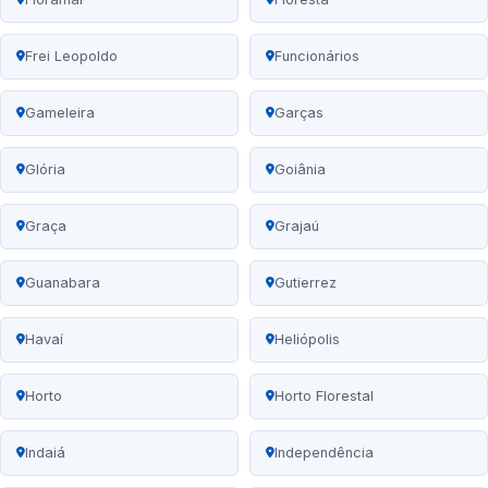
Frei Leopoldo
Funcionários
Gameleira
Garças
Glória
Goiânia
Graça
Grajaú
Guanabara
Gutierrez
Havaí
Heliópolis
Horto
Horto Florestal
Indaiá
Independência