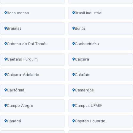
Bonsucesso
Brasil Industrial
Braúnas
Buritis
Cabana do Pai Tomás
Cachoeirinha
Caetano Furquim
Caiçara
Caiçara-Adelaide
Calafate
Califórnia
Camargos
Campo Alegre
Campus UFMG
Canadá
Capitão Eduardo