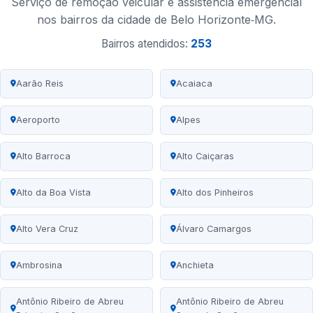
Serviço de remoção veicular e assistência emergencial
nos bairros da cidade de Belo Horizonte‑MG.
Bairros atendidos:
253
Aarão Reis
Acaiaca
Aeroporto
Alpes
Alto Barroca
Alto Caiçaras
Alto da Boa Vista
Alto dos Pinheiros
Alto Vera Cruz
Álvaro Camargos
Ambrosina
Anchieta
Antônio Ribeiro de Abreu
Antônio Ribeiro de Abreu