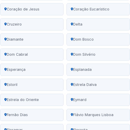
Coração de Jesus
Coração Eucarístico
Cruzeiro
Delta
Diamante
Dom Bosco
Dom Cabral
Dom Silvério
Esperança
Esplanada
Estoril
Estrela Dalva
Estrela do Oriente
Eymard
Fernão Dias
Flávio Marques Lisboa
Floramar
Floresta