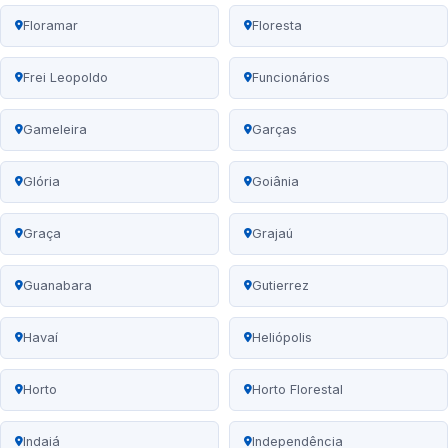
Floramar
Floresta
Frei Leopoldo
Funcionários
Gameleira
Garças
Glória
Goiânia
Graça
Grajaú
Guanabara
Gutierrez
Havaí
Heliópolis
Horto
Horto Florestal
Indaiá
Independência