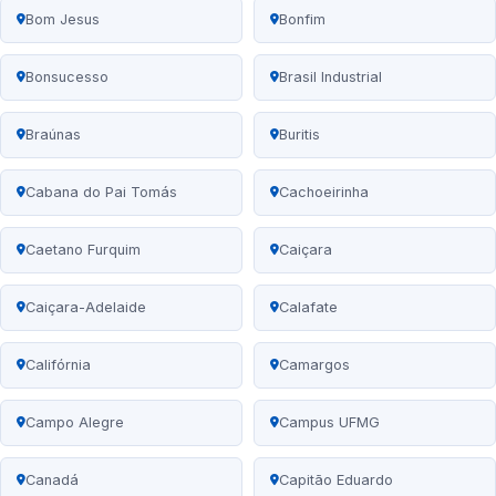
Bom Jesus
Bonfim
Bonsucesso
Brasil Industrial
Braúnas
Buritis
Cabana do Pai Tomás
Cachoeirinha
Caetano Furquim
Caiçara
Caiçara-Adelaide
Calafate
Califórnia
Camargos
Campo Alegre
Campus UFMG
Canadá
Capitão Eduardo