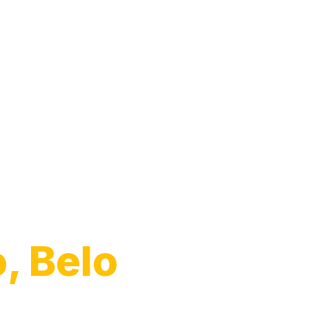
arro
, Belo