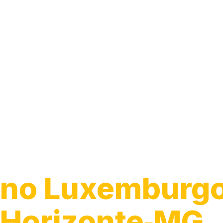
Guincho para C
no Luxemburgo
Horizonte‑MG