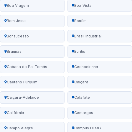
Boa Viagem
Boa Vista
Bom Jesus
Bonfim
Bonsucesso
Brasil Industrial
Braúnas
Buritis
Cabana do Pai Tomás
Cachoeirinha
Caetano Furquim
Caiçara
Caiçara-Adelaide
Calafate
Califórnia
Camargos
Campo Alegre
Campus UFMG