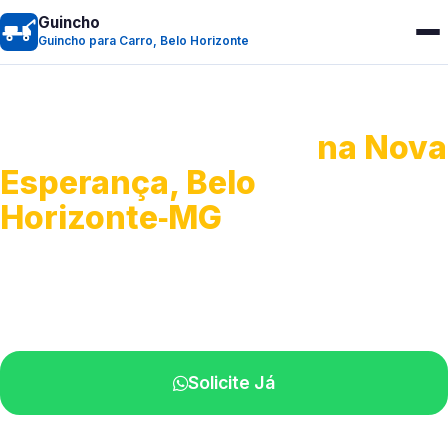
Guincho
Guincho para Carro, Belo Horizonte
Guincho para Carro
na Nova
Esperança, Belo
Horizonte‑MG
Serviço ágil de transporte automotivo.
Equipe especializada perto de você.
Solicite Já