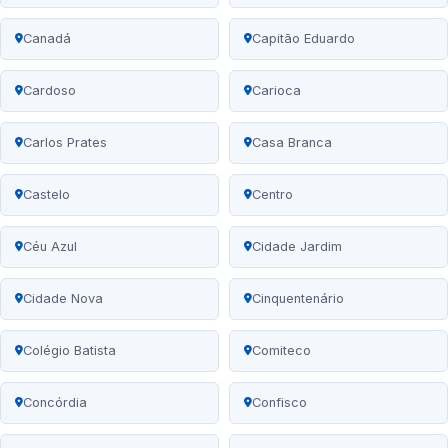
Canadá
Capitão Eduardo
Cardoso
Carioca
Carlos Prates
Casa Branca
Castelo
Centro
Céu Azul
Cidade Jardim
Cidade Nova
Cinquentenário
Colégio Batista
Comiteco
Concórdia
Confisco