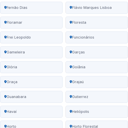
Fernão Dias
Flávio Marques Lisboa
Floramar
Floresta
Frei Leopoldo
Funcionários
Gameleira
Garças
Glória
Goiânia
Graça
Grajaú
Guanabara
Gutierrez
Havaí
Heliópolis
Horto
Horto Florestal