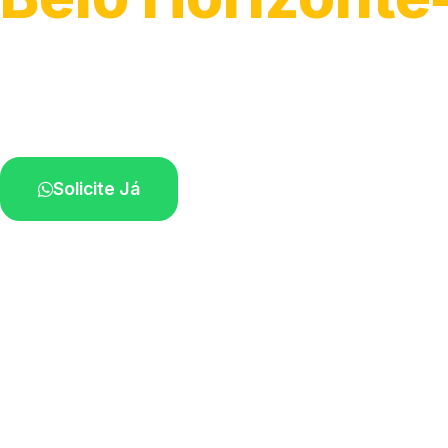
Serviço ágil de transporte automotivo.
Equipe especializada perto de você.
Solicite Já