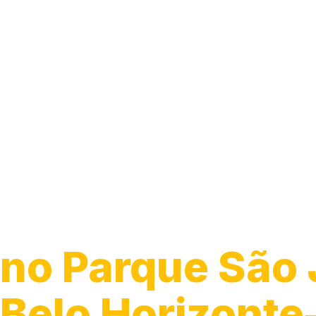
Guincho para C
no Parque São 
Belo Horizont