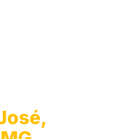
arro
José,
e‑MG