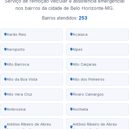
Serviço de remoção veicular e assistência emergencial
nos bairros da cidade de Belo Horizonte‑MG.
Bairros atendidos:
253
Aarão Reis
Acaiaca
Aeroporto
Alpes
Alto Barroca
Alto Caiçaras
Alto da Boa Vista
Alto dos Pinheiros
Alto Vera Cruz
Álvaro Camargos
Ambrosina
Anchieta
Antônio Ribeiro de Abreu
Antônio Ribeiro de Abreu