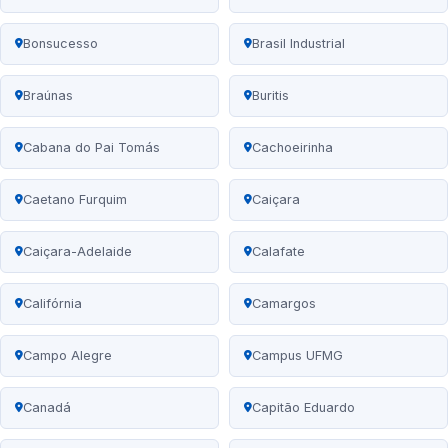
Bonsucesso
Brasil Industrial
Braúnas
Buritis
Cabana do Pai Tomás
Cachoeirinha
Caetano Furquim
Caiçara
Caiçara-Adelaide
Calafate
Califórnia
Camargos
Campo Alegre
Campus UFMG
Canadá
Capitão Eduardo