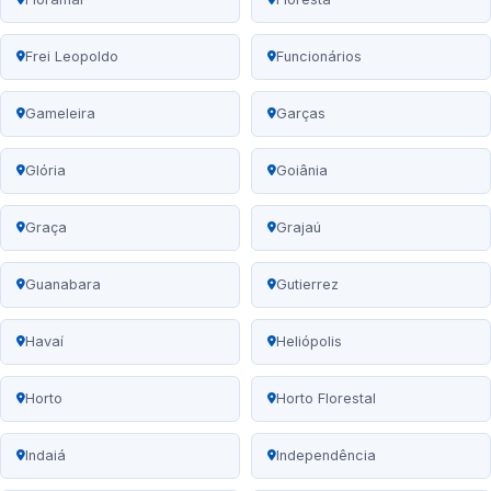
Frei Leopoldo
Funcionários
Gameleira
Garças
Glória
Goiânia
Graça
Grajaú
Guanabara
Gutierrez
Havaí
Heliópolis
Horto
Horto Florestal
Indaiá
Independência