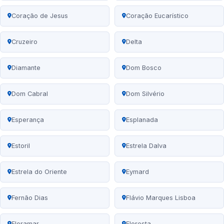
Coração de Jesus
Coração Eucarístico
Cruzeiro
Delta
Diamante
Dom Bosco
Dom Cabral
Dom Silvério
Esperança
Esplanada
Estoril
Estrela Dalva
Estrela do Oriente
Eymard
Fernão Dias
Flávio Marques Lisboa
Floramar
Floresta