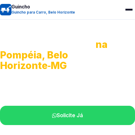
Guincho
Guincho para Carro, Belo Horizonte
Guincho para Carro
na
Pompéia, Belo
Horizonte‑MG
Serviço ágil de transporte automotivo.
Equipe especializada perto de você.
Solicite Já