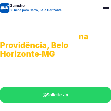
Guincho
Guincho para Carro, Belo Horizonte
Guincho para Carro
na
Providência, Belo
Horizonte‑MG
Serviço ágil de transporte automotivo.
Equipe especializada perto de você.
Solicite Já