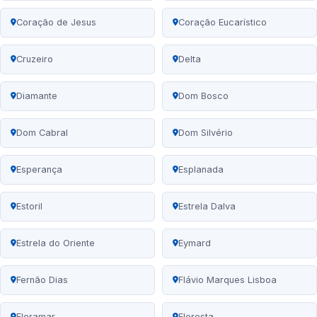
Coração de Jesus
Coração Eucarístico
Cruzeiro
Delta
Diamante
Dom Bosco
Dom Cabral
Dom Silvério
Esperança
Esplanada
Estoril
Estrela Dalva
Estrela do Oriente
Eymard
Fernão Dias
Flávio Marques Lisboa
Floramar
Floresta