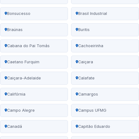
Bonsucesso
Brasil Industrial
Braúnas
Buritis
Cabana do Pai Tomás
Cachoeirinha
Caetano Furquim
Caiçara
Caiçara-Adelaide
Calafate
Califórnia
Camargos
Campo Alegre
Campus UFMG
Canadá
Capitão Eduardo