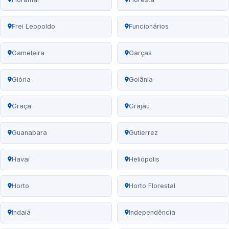
Frei Leopoldo
Funcionários
Gameleira
Garças
Glória
Goiânia
Graça
Grajaú
Guanabara
Gutierrez
Havaí
Heliópolis
Horto
Horto Florestal
Indaiá
Independência