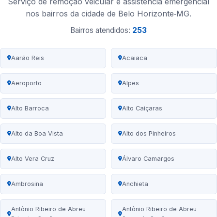
Serviço de remoção veicular e assistência emergencial
nos bairros da cidade de Belo Horizonte‑MG.
Bairros atendidos:
253
Aarão Reis
Acaiaca
Aeroporto
Alpes
Alto Barroca
Alto Caiçaras
Alto da Boa Vista
Alto dos Pinheiros
Alto Vera Cruz
Álvaro Camargos
Ambrosina
Anchieta
Antônio Ribeiro de Abreu
Antônio Ribeiro de Abreu