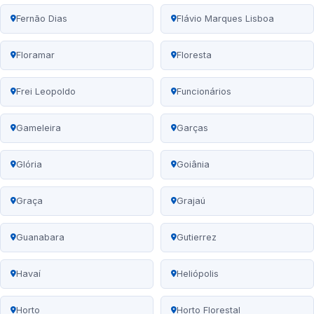
Fernão Dias
Flávio Marques Lisboa
Floramar
Floresta
Frei Leopoldo
Funcionários
Gameleira
Garças
Glória
Goiânia
Graça
Grajaú
Guanabara
Gutierrez
Havaí
Heliópolis
Horto
Horto Florestal