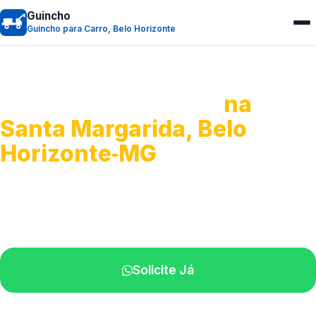
Guincho
Guincho para Carro, Belo Horizonte
Guincho para Carro
na
Santa Margarida, Belo
Horizonte‑MG
Serviço ágil de transporte automotivo.
Equipe especializada perto de você.
Solicite Já