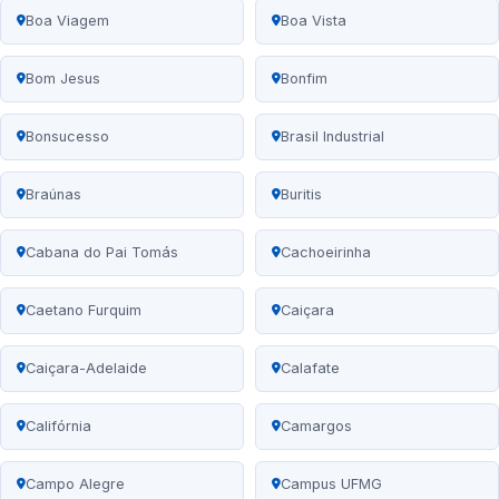
Boa Viagem
Boa Vista
Bom Jesus
Bonfim
Bonsucesso
Brasil Industrial
Braúnas
Buritis
Cabana do Pai Tomás
Cachoeirinha
Caetano Furquim
Caiçara
Caiçara-Adelaide
Calafate
Califórnia
Camargos
Campo Alegre
Campus UFMG