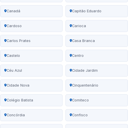
Canadá
Capitão Eduardo
Cardoso
Carioca
Carlos Prates
Casa Branca
Castelo
Centro
Céu Azul
Cidade Jardim
Cidade Nova
Cinquentenário
Colégio Batista
Comiteco
Concórdia
Confisco