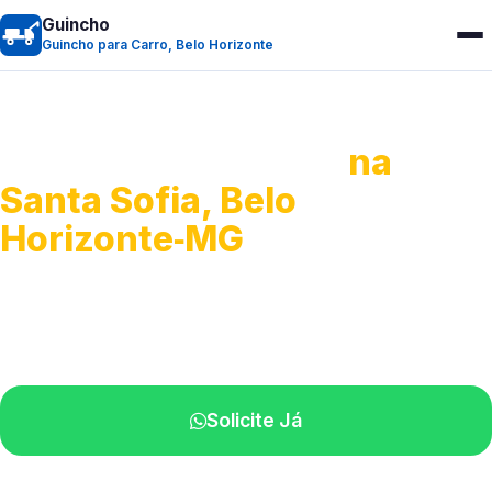
Guincho
Guincho para Carro, Belo Horizonte
Guincho para Carro
na
Santa Sofia, Belo
Horizonte‑MG
Serviço ágil de transporte automotivo.
Equipe especializada perto de você.
Solicite Já