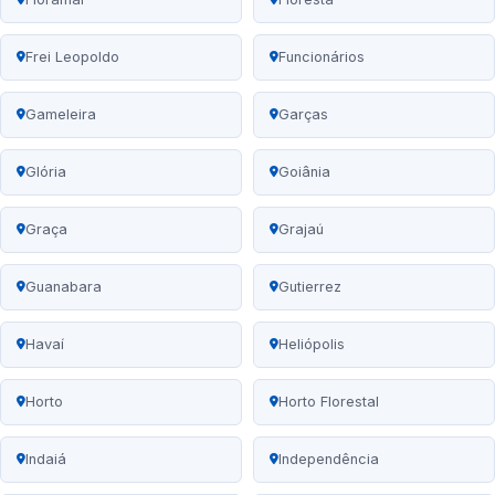
Frei Leopoldo
Funcionários
Gameleira
Garças
Glória
Goiânia
Graça
Grajaú
Guanabara
Gutierrez
Havaí
Heliópolis
Horto
Horto Florestal
Indaiá
Independência