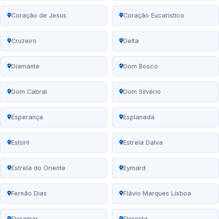
Coração de Jesus
Coração Eucarístico
Cruzeiro
Delta
Diamante
Dom Bosco
Dom Cabral
Dom Silvério
Esperança
Esplanada
Estoril
Estrela Dalva
Estrela do Oriente
Eymard
Fernão Dias
Flávio Marques Lisboa
Floramar
Floresta