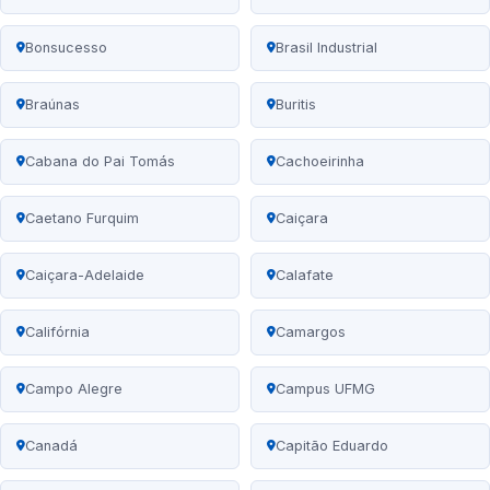
Bonsucesso
Brasil Industrial
Braúnas
Buritis
Cabana do Pai Tomás
Cachoeirinha
Caetano Furquim
Caiçara
Caiçara-Adelaide
Calafate
Califórnia
Camargos
Campo Alegre
Campus UFMG
Canadá
Capitão Eduardo