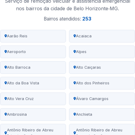
Serviço de remoção veicular e assistência emergencial
nos bairros da cidade de Belo Horizonte‑MG.
Bairros atendidos:
253
Aarão Reis
Acaiaca
Aeroporto
Alpes
Alto Barroca
Alto Caiçaras
Alto da Boa Vista
Alto dos Pinheiros
Alto Vera Cruz
Álvaro Camargos
Ambrosina
Anchieta
Antônio Ribeiro de Abreu
Antônio Ribeiro de Abreu