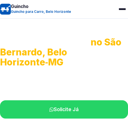
Guincho
Guincho para Carro, Belo Horizonte
Guincho para Carro
no São
Bernardo, Belo
Horizonte‑MG
Serviço ágil de transporte automotivo.
Equipe especializada perto de você.
Solicite Já