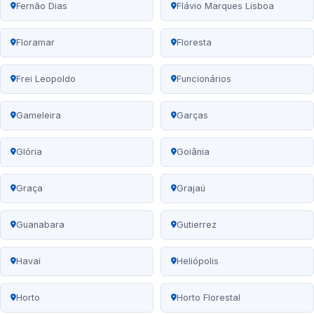
Fernão Dias
Flávio Marques Lisboa
Floramar
Floresta
Frei Leopoldo
Funcionários
Gameleira
Garças
Glória
Goiânia
Graça
Grajaú
Guanabara
Gutierrez
Havaí
Heliópolis
Horto
Horto Florestal