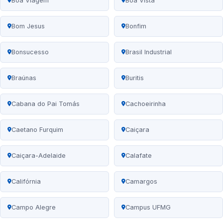
Boa Viagem
Boa Vista
Bom Jesus
Bonfim
Bonsucesso
Brasil Industrial
Braúnas
Buritis
Cabana do Pai Tomás
Cachoeirinha
Caetano Furquim
Caiçara
Caiçara-Adelaide
Calafate
Califórnia
Camargos
Campo Alegre
Campus UFMG