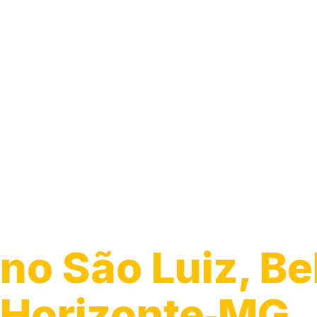
Guincho para C
no São Luiz, Be
Horizonte‑MG