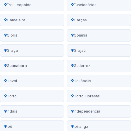
Frei Leopoldo
Funcionários
Gameleira
Garças
Glória
Goiânia
Graça
Grajaú
Guanabara
Gutierrez
Havaí
Heliópolis
Horto
Horto Florestal
Indaiá
Independência
Ipê
Ipiranga