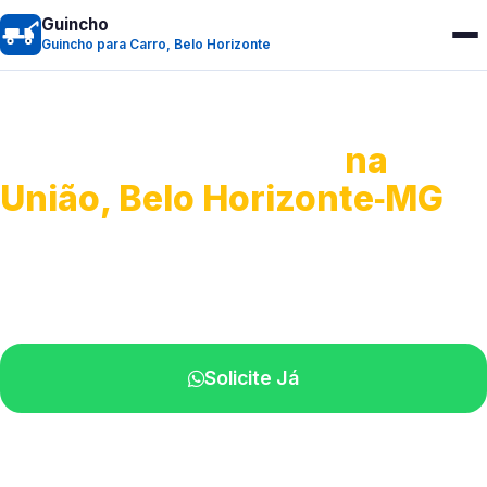
Guincho
Guincho para Carro, Belo Horizonte
Guincho para Carro
na
União, Belo Horizonte‑MG
Serviço ágil de transporte automotivo.
Equipe especializada perto de você.
Solicite Já