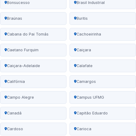
Bonsucesso
Brasil Industrial
Braúnas
Buritis
Cabana do Pai Tomás
Cachoeirinha
Caetano Furquim
Caiçara
Caiçara-Adelaide
Calafate
Califórnia
Camargos
Campo Alegre
Campus UFMG
Canadá
Capitão Eduardo
Cardoso
Carioca