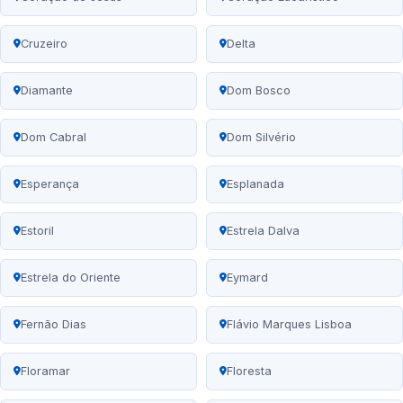
Cruzeiro
Delta
Diamante
Dom Bosco
Dom Cabral
Dom Silvério
Esperança
Esplanada
Estoril
Estrela Dalva
Estrela do Oriente
Eymard
Fernão Dias
Flávio Marques Lisboa
Floramar
Floresta