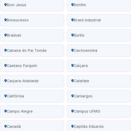
Bom Jesus
Bonfim
Bonsucesso
Brasil Industrial
Braúnas
Buritis
Cabana do Pai Tomás
Cachoeirinha
Caetano Furquim
Caiçara
Caiçara-Adelaide
Calafate
Califórnia
Camargos
Campo Alegre
Campus UFMG
Canadá
Capitão Eduardo