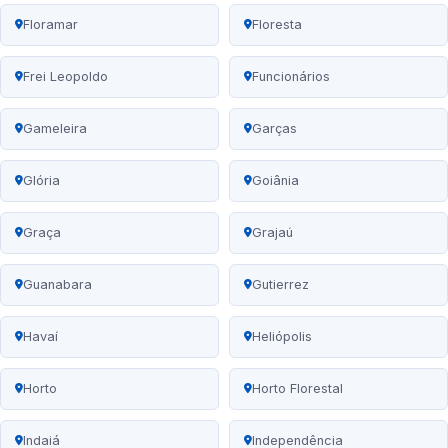
Floramar
Floresta
Frei Leopoldo
Funcionários
Gameleira
Garças
Glória
Goiânia
Graça
Grajaú
Guanabara
Gutierrez
Havaí
Heliópolis
Horto
Horto Florestal
Indaiá
Independência