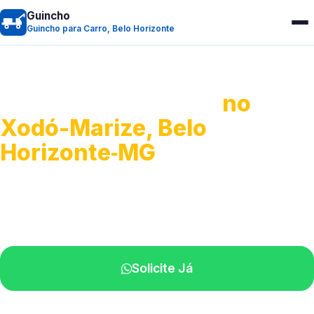
Guincho
Guincho para Carro, Belo Horizonte
Guincho para Carro
no
Xodó-Marize, Belo
Horizonte‑MG
Serviço ágil de transporte automotivo.
Equipe especializada perto de você.
Solicite Já