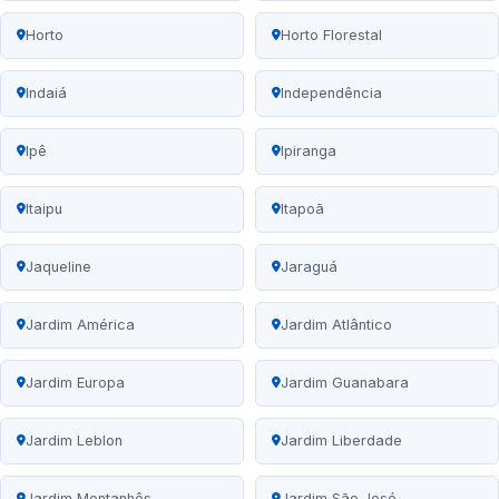
Horto
Horto Florestal
Indaiá
Independência
Ipê
Ipiranga
Itaipu
Itapoã
Jaqueline
Jaraguá
Jardim América
Jardim Atlântico
Jardim Europa
Jardim Guanabara
Jardim Leblon
Jardim Liberdade
Jardim Montanhês
Jardim São José