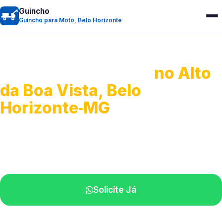
Guincho
Guincho para Moto, Belo Horizonte
Guincho para Moto
no Alto
da Boa Vista, Belo
Horizonte‑MG
Atendimento ágil e remoção de motos.
Equipe disponível próximo a você.
Solicite Já