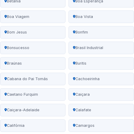
Betânia
Boa Esperança
Boa Viagem
Boa Vista
Bom Jesus
Bonfim
Bonsucesso
Brasil Industrial
Braúnas
Buritis
Cabana do Pai Tomás
Cachoeirinha
Caetano Furquim
Caiçara
Caiçara-Adelaide
Calafate
Califórnia
Camargos