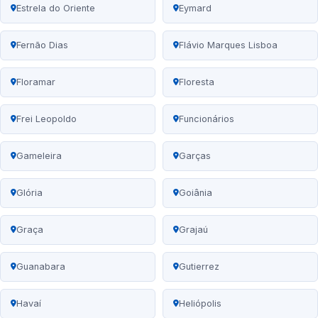
Estrela do Oriente
Eymard
Fernão Dias
Flávio Marques Lisboa
Floramar
Floresta
Frei Leopoldo
Funcionários
Gameleira
Garças
Glória
Goiânia
Graça
Grajaú
Guanabara
Gutierrez
Havaí
Heliópolis