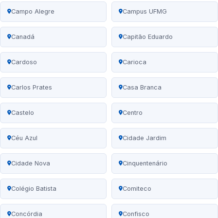
Campo Alegre
Campus UFMG
Canadá
Capitão Eduardo
Cardoso
Carioca
Carlos Prates
Casa Branca
Castelo
Centro
Céu Azul
Cidade Jardim
Cidade Nova
Cinquentenário
Colégio Batista
Comiteco
Concórdia
Confisco