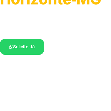
Atendimento ágil e remoção de motos.
Equipe disponível próximo a você.
Solicite Já