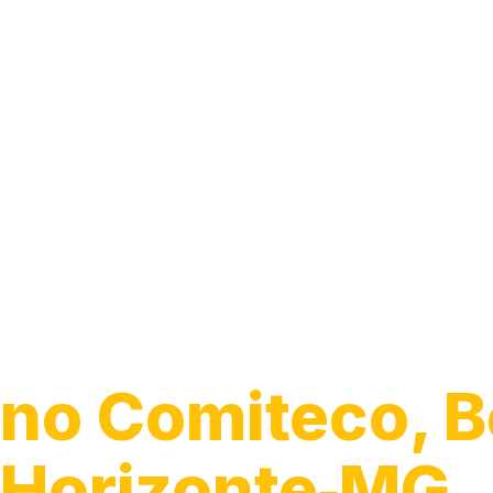
Guincho para 
no Comiteco, B
Horizonte‑MG