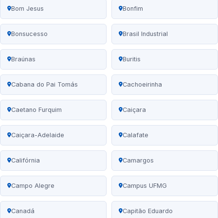
Bom Jesus
Bonfim
Bonsucesso
Brasil Industrial
Braúnas
Buritis
Cabana do Pai Tomás
Cachoeirinha
Caetano Furquim
Caiçara
Caiçara-Adelaide
Calafate
Califórnia
Camargos
Campo Alegre
Campus UFMG
Canadá
Capitão Eduardo