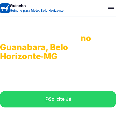
Guincho
Guincho para Moto, Belo Horizonte
Guincho para Moto
no
Guanabara, Belo
Horizonte‑MG
Atendimento ágil e remoção de motos.
Equipe disponível próximo a você.
Solicite Já