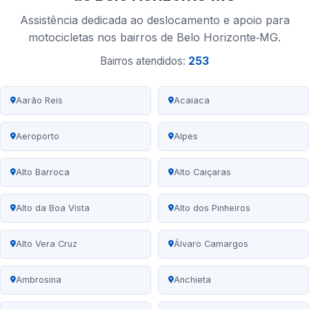
Assistência dedicada ao deslocamento e apoio para
motocicletas nos bairros de Belo Horizonte‑MG.
Bairros atendidos:
253
Aarão Reis
Acaiaca
Aeroporto
Alpes
Alto Barroca
Alto Caiçaras
Alto da Boa Vista
Alto dos Pinheiros
Alto Vera Cruz
Álvaro Camargos
Ambrosina
Anchieta