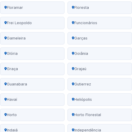
Floramar
Floresta
Frei Leopoldo
Funcionários
Gameleira
Garças
Glória
Goiânia
Graça
Grajaú
Guanabara
Gutierrez
Havaí
Heliópolis
Horto
Horto Florestal
Indaiá
Independência