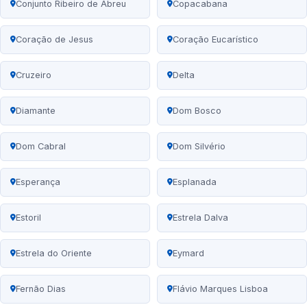
Conjunto Ribeiro de Abreu
Copacabana
Coração de Jesus
Coração Eucarístico
Cruzeiro
Delta
Diamante
Dom Bosco
Dom Cabral
Dom Silvério
Esperança
Esplanada
Estoril
Estrela Dalva
Estrela do Oriente
Eymard
Fernão Dias
Flávio Marques Lisboa