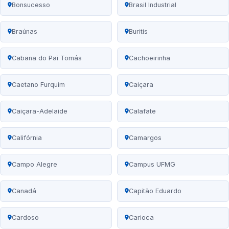
Bonsucesso
Brasil Industrial
Braúnas
Buritis
Cabana do Pai Tomás
Cachoeirinha
Caetano Furquim
Caiçara
Caiçara-Adelaide
Calafate
Califórnia
Camargos
Campo Alegre
Campus UFMG
Canadá
Capitão Eduardo
Cardoso
Carioca