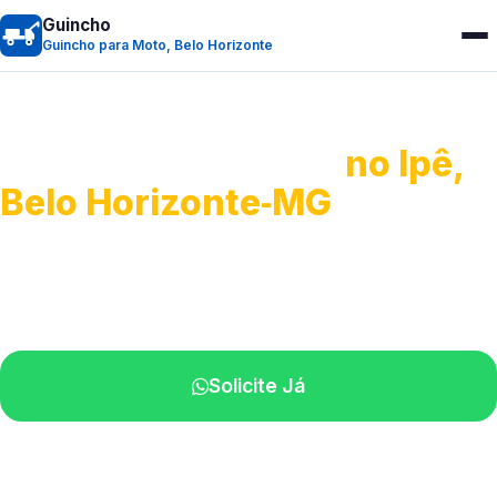
Guincho
Guincho para Moto, Belo Horizonte
Guincho para Moto
no Ipê,
Belo Horizonte‑MG
Atendimento ágil e remoção de motos.
Equipe disponível próximo a você.
Solicite Já