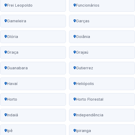
Frei Leopoldo
Funcionários
Gameleira
Garças
Glória
Goiânia
Graça
Grajaú
Guanabara
Gutierrez
Havaí
Heliópolis
Horto
Horto Florestal
Indaiá
Independência
Ipê
Ipiranga