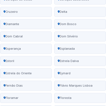
Cruzeiro
Delta
Diamante
Dom Bosco
Dom Cabral
Dom Silvério
Esperança
Esplanada
Estoril
Estrela Dalva
Estrela do Oriente
Eymard
Fernão Dias
Flávio Marques Lisboa
Floramar
Floresta