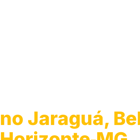
Guincho para 
no Jaraguá, Be
Horizonte‑MG