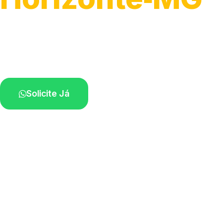
Atendimento ágil e remoção de motos.
Equipe disponível próximo a você.
Solicite Já