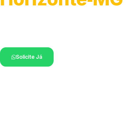
Atendimento ágil e remoção de motos.
Equipe disponível próximo a você.
Solicite Já