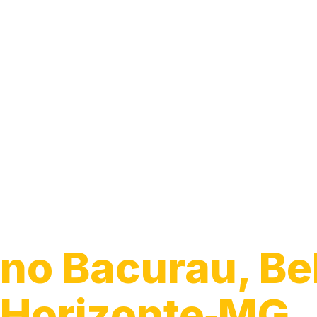
Guincho para 
no Bacurau, Be
Horizonte‑MG