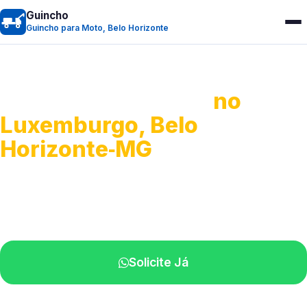
Guincho
Guincho para Moto, Belo Horizonte
Guincho para Moto
no
Luxemburgo, Belo
Horizonte‑MG
Atendimento ágil e remoção de motos.
Equipe disponível próximo a você.
Solicite Já