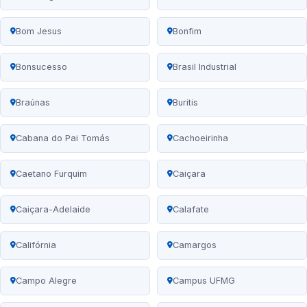
Bom Jesus
Bonfim
Bonsucesso
Brasil Industrial
Braúnas
Buritis
Cabana do Pai Tomás
Cachoeirinha
Caetano Furquim
Caiçara
Caiçara-Adelaide
Calafate
Califórnia
Camargos
Campo Alegre
Campus UFMG