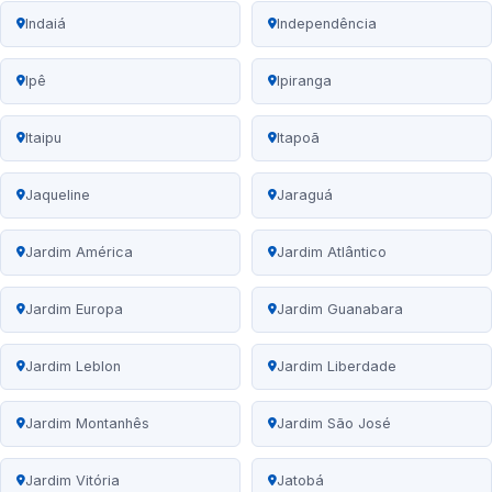
Indaiá
Independência
Ipê
Ipiranga
Itaipu
Itapoã
Jaqueline
Jaraguá
Jardim América
Jardim Atlântico
Jardim Europa
Jardim Guanabara
Jardim Leblon
Jardim Liberdade
Jardim Montanhês
Jardim São José
Jardim Vitória
Jatobá