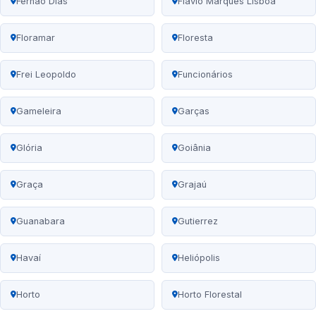
Fernão Dias
Flávio Marques Lisboa
Floramar
Floresta
Frei Leopoldo
Funcionários
Gameleira
Garças
Glória
Goiânia
Graça
Grajaú
Guanabara
Gutierrez
Havaí
Heliópolis
Horto
Horto Florestal