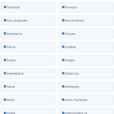
Floramar
Floresta
Frei Leopoldo
Funcionários
Gameleira
Garças
Glória
Goiânia
Graça
Grajaú
Guanabara
Gutierrez
Havaí
Heliópolis
Horto
Horto Florestal
Indaiá
Independência