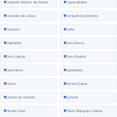
Conjunto Ribeiro de Abreu
Copacabana
Coração de Jesus
Coração Eucarístico
Cruzeiro
Delta
Diamante
Dom Bosco
Dom Cabral
Dom Silvério
Esperança
Esplanada
Estoril
Estrela Dalva
Estrela do Oriente
Eymard
Fernão Dias
Flávio Marques Lisboa