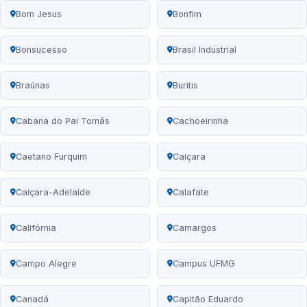
Bom Jesus
Bonfim
Bonsucesso
Brasil Industrial
Braúnas
Buritis
Cabana do Pai Tomás
Cachoeirinha
Caetano Furquim
Caiçara
Caiçara-Adelaide
Calafate
Califórnia
Camargos
Campo Alegre
Campus UFMG
Canadá
Capitão Eduardo