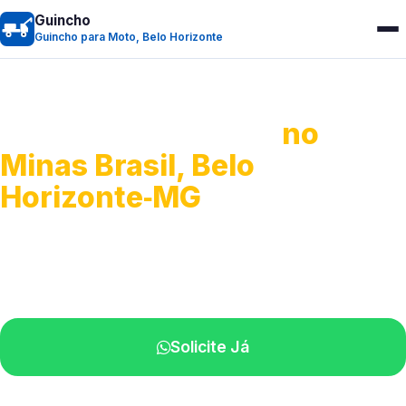
Guincho
Guincho para Moto, Belo Horizonte
Guincho para Moto
no
Minas Brasil, Belo
Horizonte‑MG
Atendimento ágil e remoção de motos.
Equipe disponível próximo a você.
Solicite Já