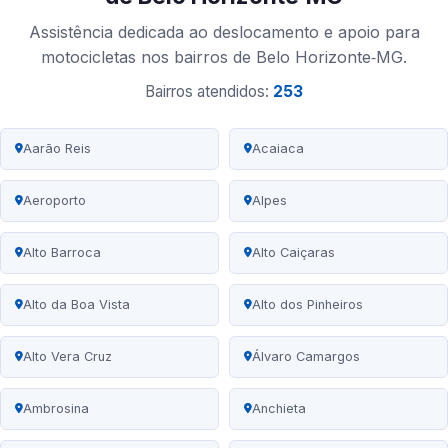
Assistência dedicada ao deslocamento e apoio para
motocicletas nos bairros de Belo Horizonte‑MG.
Bairros atendidos:
253
Aarão Reis
Acaiaca
Aeroporto
Alpes
Alto Barroca
Alto Caiçaras
Alto da Boa Vista
Alto dos Pinheiros
Alto Vera Cruz
Álvaro Camargos
Ambrosina
Anchieta