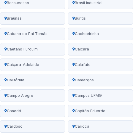
Bonsucesso
Brasil Industrial
Braúnas
Buritis
Cabana do Pai Tomás
Cachoeirinha
Caetano Furquim
Caiçara
Caiçara-Adelaide
Calafate
Califórnia
Camargos
Campo Alegre
Campus UFMG
Canadá
Capitão Eduardo
Cardoso
Carioca