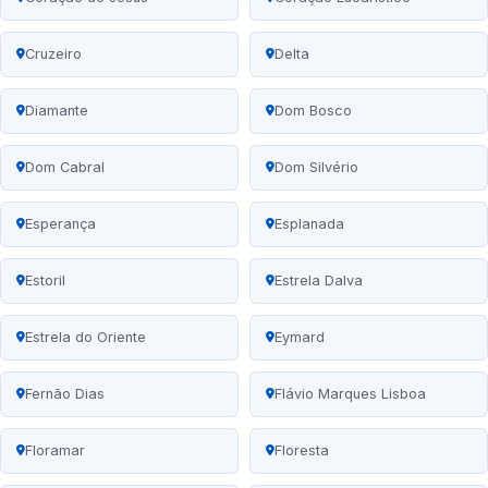
Cruzeiro
Delta
Diamante
Dom Bosco
Dom Cabral
Dom Silvério
Esperança
Esplanada
Estoril
Estrela Dalva
Estrela do Oriente
Eymard
Fernão Dias
Flávio Marques Lisboa
Floramar
Floresta