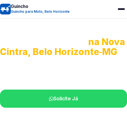
Guincho
Guincho para Moto, Belo Horizonte
Guincho para Moto
na Nova
Cintra, Belo Horizonte‑MG
Atendimento ágil e remoção de motos.
Equipe disponível próximo a você.
Solicite Já