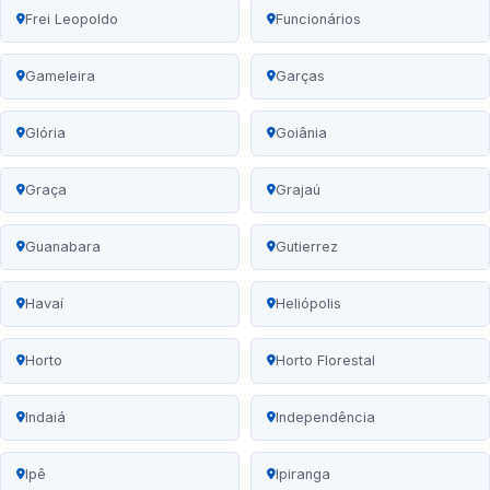
Frei Leopoldo
Funcionários
Gameleira
Garças
Glória
Goiânia
Graça
Grajaú
Guanabara
Gutierrez
Havaí
Heliópolis
Horto
Horto Florestal
Indaiá
Independência
Ipê
Ipiranga