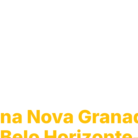
Guincho para 
na Nova Grana
Belo Horizont