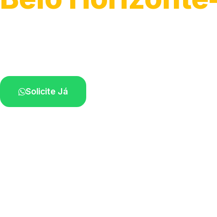
Atendimento ágil e remoção de motos.
Equipe disponível próximo a você.
Solicite Já