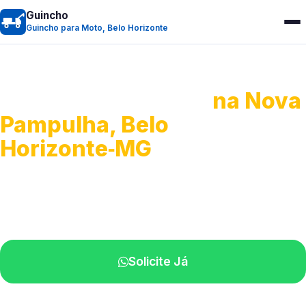
Guincho
Guincho para Moto, Belo Horizonte
Guincho para Moto
na Nova
Pampulha, Belo
Horizonte‑MG
Atendimento ágil e remoção de motos.
Equipe disponível próximo a você.
Solicite Já