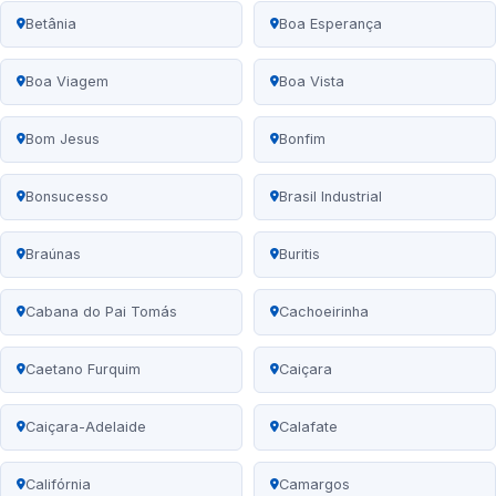
Betânia
Boa Esperança
Boa Viagem
Boa Vista
Bom Jesus
Bonfim
Bonsucesso
Brasil Industrial
Braúnas
Buritis
Cabana do Pai Tomás
Cachoeirinha
Caetano Furquim
Caiçara
Caiçara-Adelaide
Calafate
Califórnia
Camargos