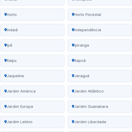
Horto
Horto Florestal
Indaiá
Independência
Ipê
Ipiranga
Itaipu
Itapoã
Jaqueline
Jaraguá
Jardim América
Jardim Atlântico
Jardim Europa
Jardim Guanabara
Jardim Leblon
Jardim Liberdade