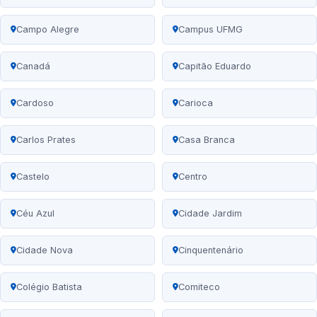
Campo Alegre
Campus UFMG
Canadá
Capitão Eduardo
Cardoso
Carioca
Carlos Prates
Casa Branca
Castelo
Centro
Céu Azul
Cidade Jardim
Cidade Nova
Cinquentenário
Colégio Batista
Comiteco