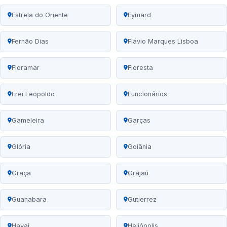
Estrela do Oriente
Eymard
Fernão Dias
Flávio Marques Lisboa
Floramar
Floresta
Frei Leopoldo
Funcionários
Gameleira
Garças
Glória
Goiânia
Graça
Grajaú
Guanabara
Gutierrez
Havaí
Heliópolis