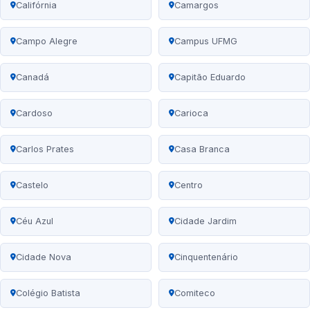
Califórnia
Camargos
Campo Alegre
Campus UFMG
Canadá
Capitão Eduardo
Cardoso
Carioca
Carlos Prates
Casa Branca
Castelo
Centro
Céu Azul
Cidade Jardim
Cidade Nova
Cinquentenário
Colégio Batista
Comiteco