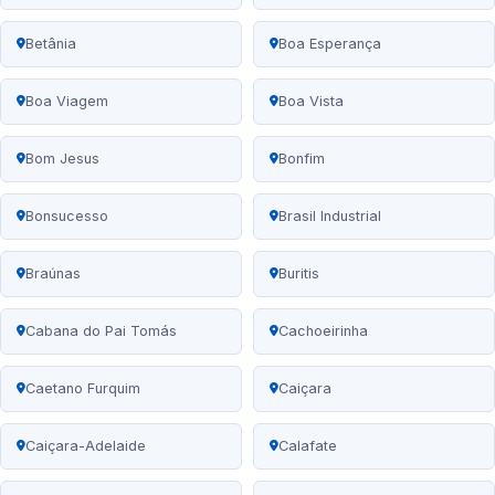
Betânia
Boa Esperança
Boa Viagem
Boa Vista
Bom Jesus
Bonfim
Bonsucesso
Brasil Industrial
Braúnas
Buritis
Cabana do Pai Tomás
Cachoeirinha
Caetano Furquim
Caiçara
Caiçara-Adelaide
Calafate