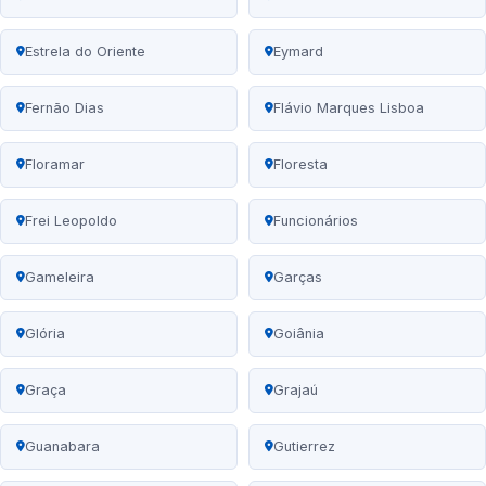
Estrela do Oriente
Eymard
Fernão Dias
Flávio Marques Lisboa
Floramar
Floresta
Frei Leopoldo
Funcionários
Gameleira
Garças
Glória
Goiânia
Graça
Grajaú
Guanabara
Gutierrez