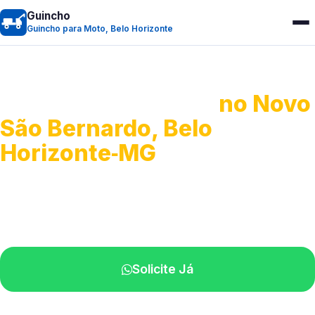
Guincho
Guincho para Moto, Belo Horizonte
Guincho para Moto
no Novo
São Bernardo, Belo
Horizonte‑MG
Atendimento ágil e remoção de motos.
Equipe disponível próximo a você.
Solicite Já