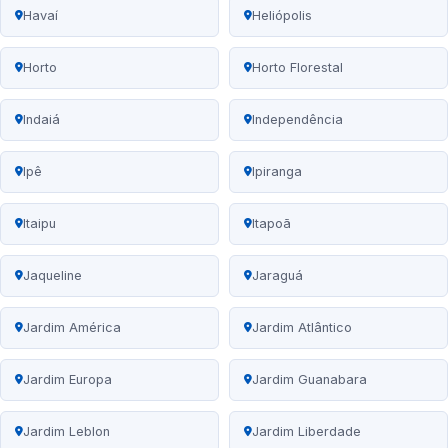
Havaí
Heliópolis
Horto
Horto Florestal
Indaiá
Independência
Ipê
Ipiranga
Itaipu
Itapoã
Jaqueline
Jaraguá
Jardim América
Jardim Atlântico
Jardim Europa
Jardim Guanabara
Jardim Leblon
Jardim Liberdade