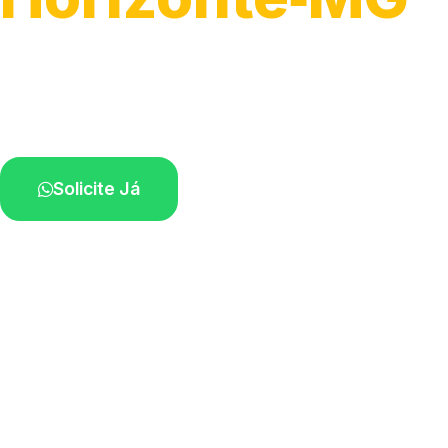
Atendimento ágil e remoção de motos.
Equipe disponível próximo a você.
Solicite Já