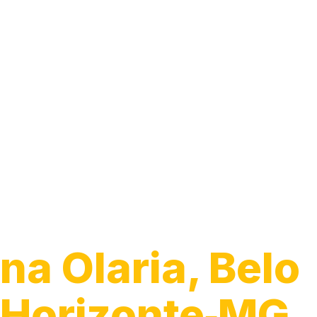
Guincho para 
na Olaria, Belo
Horizonte‑MG