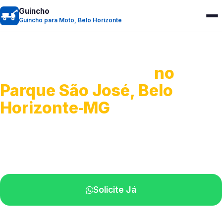
Guincho
Guincho para Moto, Belo Horizonte
Guincho para Moto
no
Parque São José, Belo
Horizonte‑MG
Atendimento ágil e remoção de motos.
Equipe disponível próximo a você.
Solicite Já