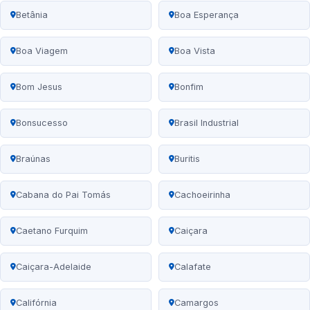
Betânia
Boa Esperança
Boa Viagem
Boa Vista
Bom Jesus
Bonfim
Bonsucesso
Brasil Industrial
Braúnas
Buritis
Cabana do Pai Tomás
Cachoeirinha
Caetano Furquim
Caiçara
Caiçara-Adelaide
Calafate
Califórnia
Camargos