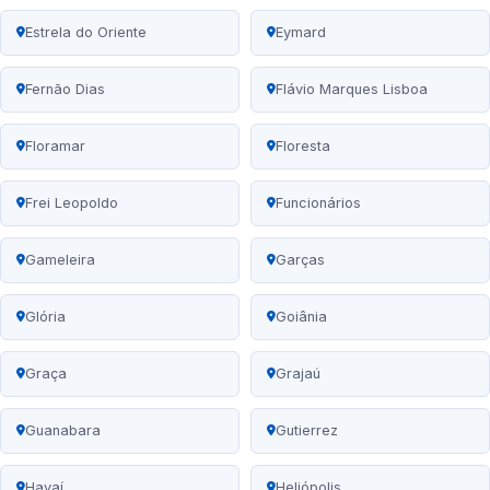
Estrela do Oriente
Eymard
Fernão Dias
Flávio Marques Lisboa
Floramar
Floresta
Frei Leopoldo
Funcionários
Gameleira
Garças
Glória
Goiânia
Graça
Grajaú
Guanabara
Gutierrez
Havaí
Heliópolis