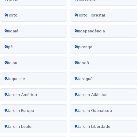
Horto
Horto Florestal
Indaiá
Independência
Ipê
Ipiranga
Itaipu
Itapoã
Jaqueline
Jaraguá
Jardim América
Jardim Atlântico
Jardim Europa
Jardim Guanabara
Jardim Leblon
Jardim Liberdade