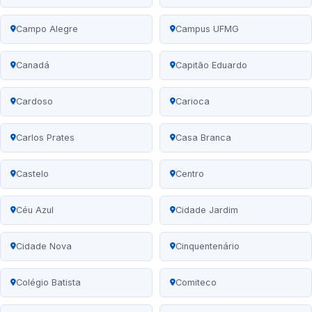
Campo Alegre
Campus UFMG
Canadá
Capitão Eduardo
Cardoso
Carioca
Carlos Prates
Casa Branca
Castelo
Centro
Céu Azul
Cidade Jardim
Cidade Nova
Cinquentenário
Colégio Batista
Comiteco