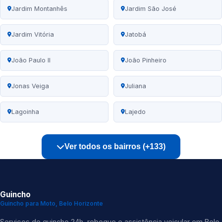
Jardim Montanhês
Jardim São José
Jardim Vitória
Jatobá
João Paulo II
João Pinheiro
Jonas Veiga
Juliana
Lagoinha
Lajedo
Ver todos os bairros (+133)
Guincho
Guincho para Moto, Belo Horizonte
Serviços de guincho 24h, reboque e assistência veicular em Belo