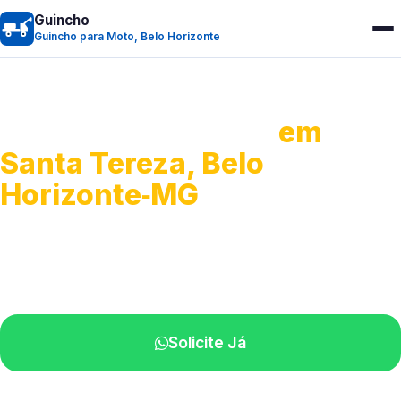
Guincho
Guincho para Moto, Belo Horizonte
Guincho para Moto
em
Santa Tereza, Belo
Horizonte‑MG
Atendimento ágil e remoção de motos.
Equipe disponível próximo a você.
Solicite Já