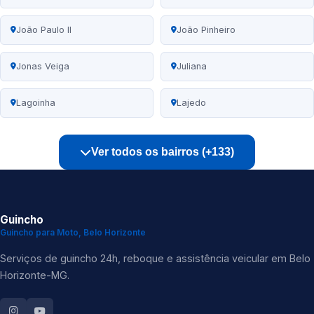
João Paulo II
João Pinheiro
Jonas Veiga
Juliana
Lagoinha
Lajedo
Ver todos os bairros (+133)
Guincho
Guincho para Moto, Belo Horizonte
Serviços de guincho 24h, reboque e assistência veicular em Belo
Horizonte-MG.