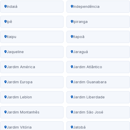
Indaiá
Independência
Ipê
Ipiranga
Itaipu
Itapoã
Jaqueline
Jaraguá
Jardim América
Jardim Atlântico
Jardim Europa
Jardim Guanabara
Jardim Leblon
Jardim Liberdade
Jardim Montanhês
Jardim São José
Jardim Vitória
Jatobá