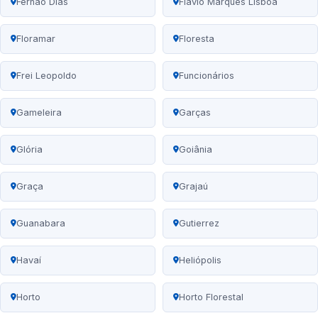
Fernão Dias
Flávio Marques Lisboa
Floramar
Floresta
Frei Leopoldo
Funcionários
Gameleira
Garças
Glória
Goiânia
Graça
Grajaú
Guanabara
Gutierrez
Havaí
Heliópolis
Horto
Horto Florestal