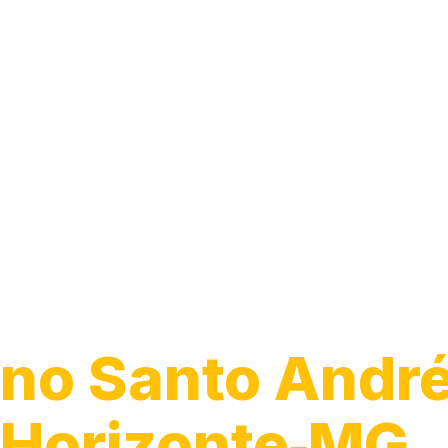
Guincho para 
no Santo André
Horizonte‑MG