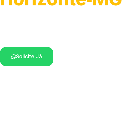
Atendimento ágil e remoção de motos.
Equipe disponível próximo a você.
Solicite Já