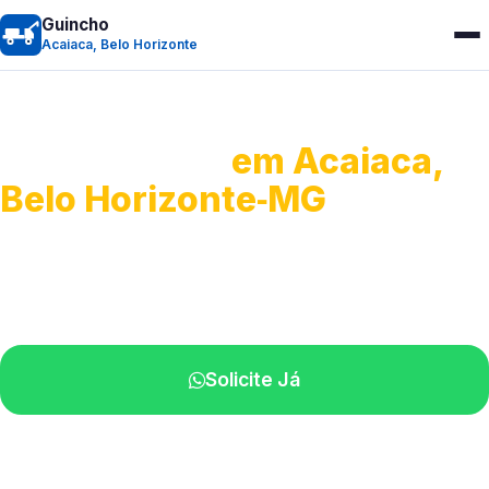
Guincho
Acaiaca, Belo Horizonte
Guincho 24h
em Acaiaca,
Belo Horizonte‑MG
Atendimento para remoção veicular.
Profissionais atuando na sua região.
Solicite Já