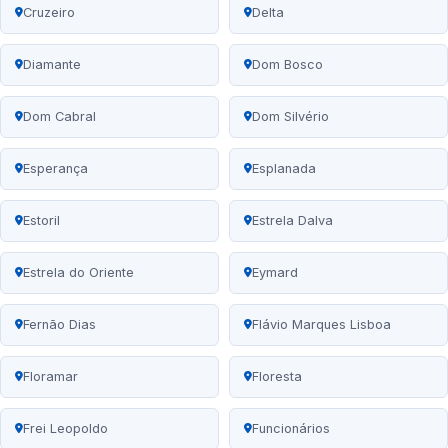
Cruzeiro
Delta
Diamante
Dom Bosco
Dom Cabral
Dom Silvério
Esperança
Esplanada
Estoril
Estrela Dalva
Estrela do Oriente
Eymard
Fernão Dias
Flávio Marques Lisboa
Floramar
Floresta
Frei Leopoldo
Funcionários