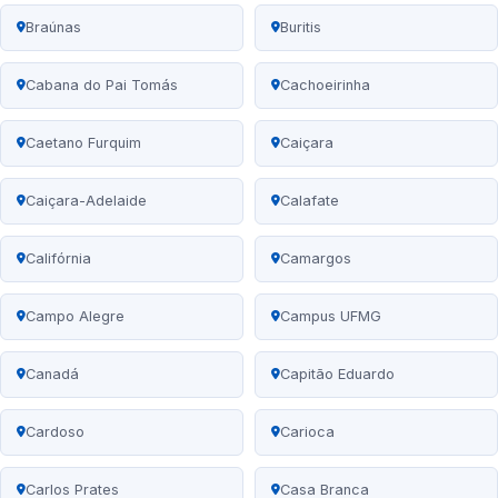
Braúnas
Buritis
Cabana do Pai Tomás
Cachoeirinha
Caetano Furquim
Caiçara
Caiçara-Adelaide
Calafate
Califórnia
Camargos
Campo Alegre
Campus UFMG
Canadá
Capitão Eduardo
Cardoso
Carioca
Carlos Prates
Casa Branca