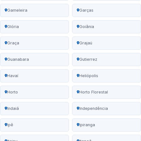
Gameleira
Garças
Glória
Goiânia
Graça
Grajaú
Guanabara
Gutierrez
Havaí
Heliópolis
Horto
Horto Florestal
Indaiá
Independência
Ipê
Ipiranga