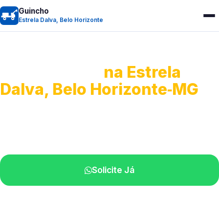
Guincho
Estrela Dalva, Belo Horizonte
Guincho 24h
na Estrela
Dalva, Belo Horizonte‑MG
Atendimento para remoção veicular.
Profissionais atuando na sua região.
Solicite Já