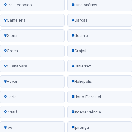
Frei Leopoldo
Funcionários
Gameleira
Garças
Glória
Goiânia
Graça
Grajaú
Guanabara
Gutierrez
Havaí
Heliópolis
Horto
Horto Florestal
Indaiá
Independência
Ipê
Ipiranga