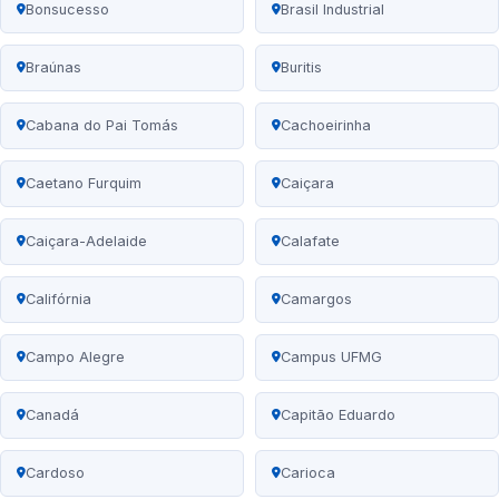
Bonsucesso
Brasil Industrial
Braúnas
Buritis
Cabana do Pai Tomás
Cachoeirinha
Caetano Furquim
Caiçara
Caiçara-Adelaide
Calafate
Califórnia
Camargos
Campo Alegre
Campus UFMG
Canadá
Capitão Eduardo
Cardoso
Carioca