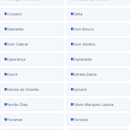
Cruzeiro
Delta
Diamante
Dom Bosco
Dom Cabral
Dom Silvério
Esperança
Esplanada
Estoril
Estrela Dalva
Estrela do Oriente
Eymard
Fernão Dias
Flávio Marques Lisboa
Floramar
Floresta