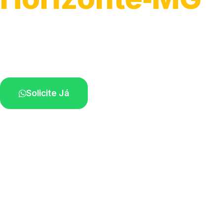
Atendimento para remoção veicular.
Profissionais atuando na sua região.
Solicite Já