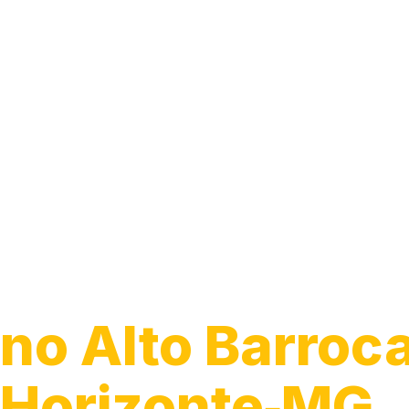
Guincho 24h
no Alto Barroca
Horizonte‑MG