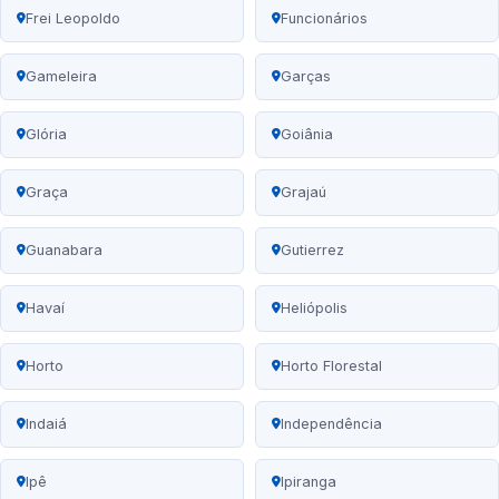
Frei Leopoldo
Funcionários
Gameleira
Garças
Glória
Goiânia
Graça
Grajaú
Guanabara
Gutierrez
Havaí
Heliópolis
Horto
Horto Florestal
Indaiá
Independência
Ipê
Ipiranga