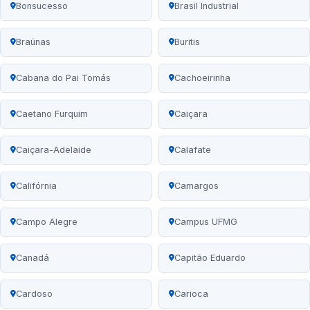
Bonsucesso
Brasil Industrial
Braúnas
Buritis
Cabana do Pai Tomás
Cachoeirinha
Caetano Furquim
Caiçara
Caiçara-Adelaide
Calafate
Califórnia
Camargos
Campo Alegre
Campus UFMG
Canadá
Capitão Eduardo
Cardoso
Carioca