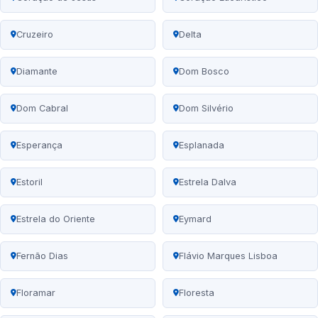
Cruzeiro
Delta
Diamante
Dom Bosco
Dom Cabral
Dom Silvério
Esperança
Esplanada
Estoril
Estrela Dalva
Estrela do Oriente
Eymard
Fernão Dias
Flávio Marques Lisboa
Floramar
Floresta