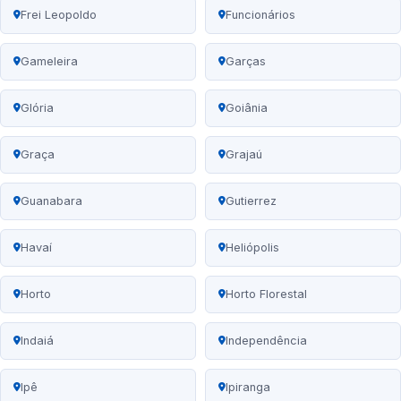
Frei Leopoldo
Funcionários
Gameleira
Garças
Glória
Goiânia
Graça
Grajaú
Guanabara
Gutierrez
Havaí
Heliópolis
Horto
Horto Florestal
Indaiá
Independência
Ipê
Ipiranga