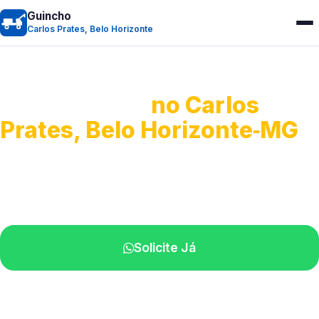
Guincho
Carlos Prates, Belo Horizonte
Guincho 24h
no Carlos
Prates, Belo Horizonte‑MG
Atendimento para remoção veicular.
Profissionais atuando na sua região.
Solicite Já