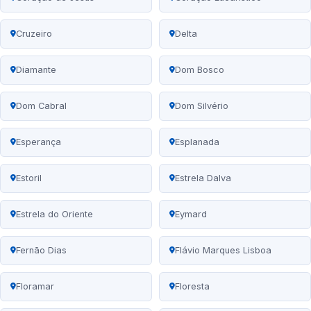
Cruzeiro
Delta
Diamante
Dom Bosco
Dom Cabral
Dom Silvério
Esperança
Esplanada
Estoril
Estrela Dalva
Estrela do Oriente
Eymard
Fernão Dias
Flávio Marques Lisboa
Floramar
Floresta