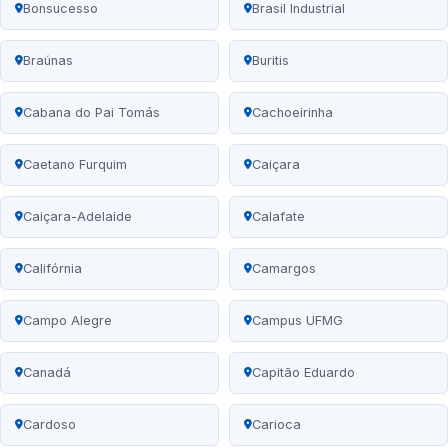
Bonsucesso
Brasil Industrial
Braúnas
Buritis
Cabana do Pai Tomás
Cachoeirinha
Caetano Furquim
Caiçara
Caiçara-Adelaide
Calafate
Califórnia
Camargos
Campo Alegre
Campus UFMG
Canadá
Capitão Eduardo
Cardoso
Carioca