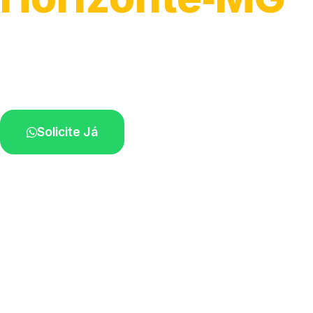
Atendimento para remoção veicular.
Profissionais atuando na sua região.
Solicite Já