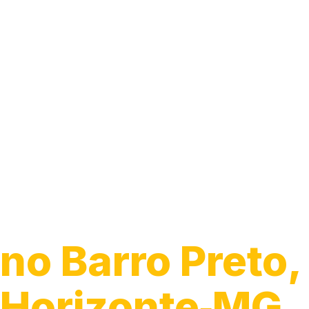
Guincho 24h
no Barro Preto,
Horizonte‑MG