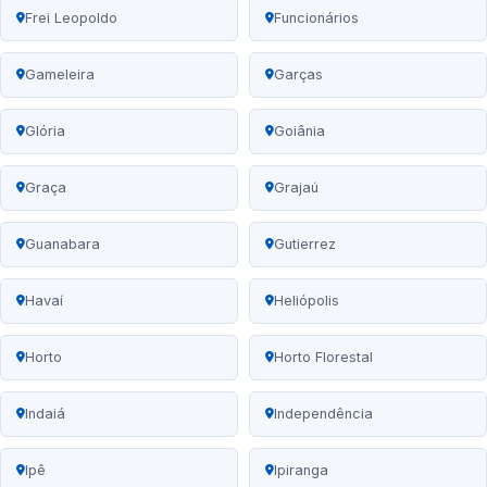
Frei Leopoldo
Funcionários
Gameleira
Garças
Glória
Goiânia
Graça
Grajaú
Guanabara
Gutierrez
Havaí
Heliópolis
Horto
Horto Florestal
Indaiá
Independência
Ipê
Ipiranga