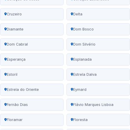
Cruzeiro
Delta
Diamante
Dom Bosco
Dom Cabral
Dom Silvério
Esperança
Esplanada
Estoril
Estrela Dalva
Estrela do Oriente
Eymard
Fernão Dias
Flávio Marques Lisboa
Floramar
Floresta