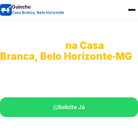
Guincho
Casa Branca, Belo Horizonte
Guincho 24h
na Casa
Branca, Belo Horizonte‑MG
Atendimento para remoção veicular.
Profissionais atuando na sua região.
Solicite Já