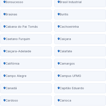
Bonsucesso
Brasil Industrial
Braúnas
Buritis
Cabana do Pai Tomás
Cachoeirinha
Caetano Furquim
Caiçara
Caiçara-Adelaide
Calafate
Califórnia
Camargos
Campo Alegre
Campus UFMG
Canadá
Capitão Eduardo
Cardoso
Carioca