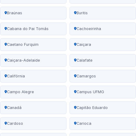
Braúnas
Buritis
Cabana do Pai Tomás
Cachoeirinha
Caetano Furquim
Caiçara
Caiçara-Adelaide
Calafate
Califórnia
Camargos
Campo Alegre
Campus UFMG
Canadá
Capitão Eduardo
Cardoso
Carioca