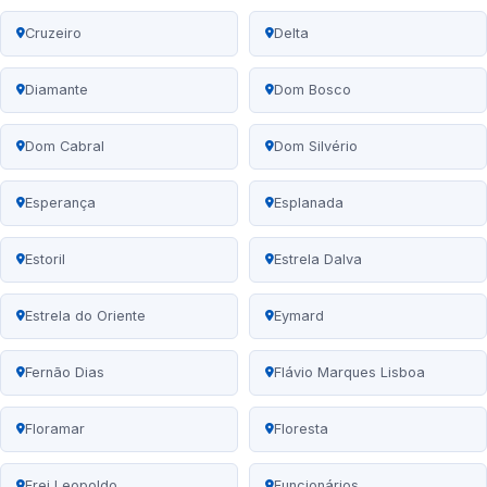
Cruzeiro
Delta
Diamante
Dom Bosco
Dom Cabral
Dom Silvério
Esperança
Esplanada
Estoril
Estrela Dalva
Estrela do Oriente
Eymard
Fernão Dias
Flávio Marques Lisboa
Floramar
Floresta
Frei Leopoldo
Funcionários