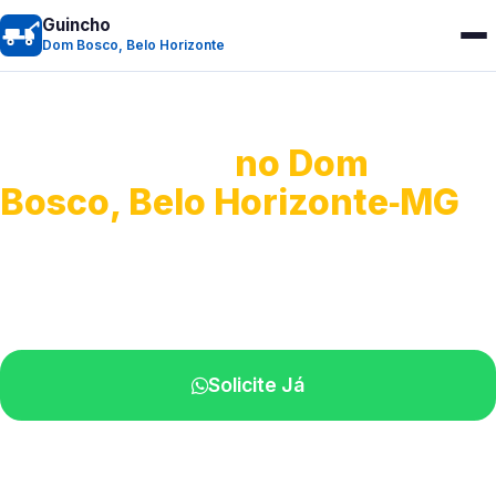
Guincho
Dom Bosco, Belo Horizonte
Guincho 24h
no Dom
Bosco, Belo Horizonte‑MG
Atendimento para remoção veicular.
Profissionais atuando na sua região.
Solicite Já