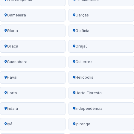
Gameleira
Garças
Glória
Goiânia
Graça
Grajaú
Guanabara
Gutierrez
Havaí
Heliópolis
Horto
Horto Florestal
Indaiá
Independência
Ipê
Ipiranga