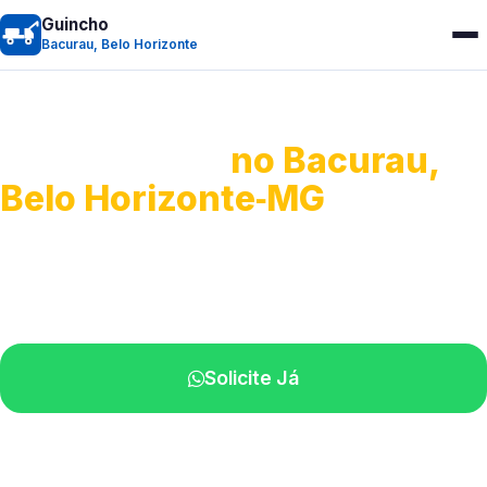
Guincho
Bacurau, Belo Horizonte
Guincho 24h
no Bacurau,
Belo Horizonte‑MG
Atendimento para remoção veicular.
Profissionais atuando na sua região.
Solicite Já