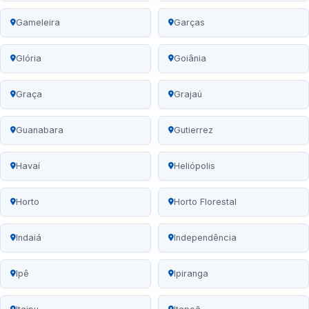
Gameleira
Garças
Glória
Goiânia
Graça
Grajaú
Guanabara
Gutierrez
Havaí
Heliópolis
Horto
Horto Florestal
Indaiá
Independência
Ipê
Ipiranga