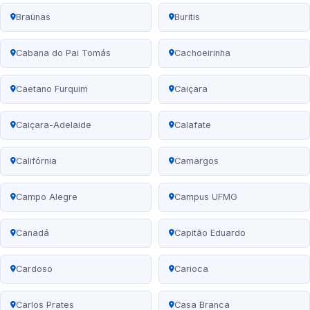
Braúnas
Buritis
Cabana do Pai Tomás
Cachoeirinha
Caetano Furquim
Caiçara
Caiçara-Adelaide
Calafate
Califórnia
Camargos
Campo Alegre
Campus UFMG
Canadá
Capitão Eduardo
Cardoso
Carioca
Carlos Prates
Casa Branca