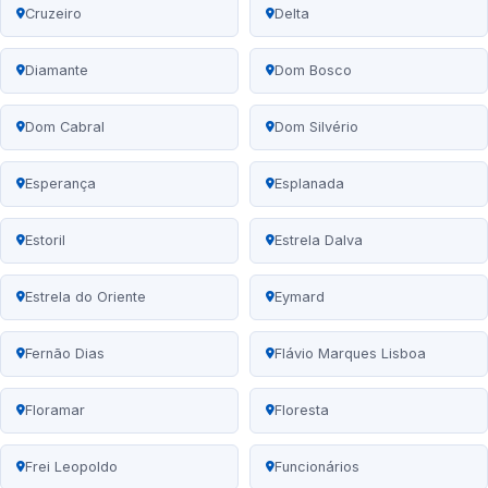
Cruzeiro
Delta
Diamante
Dom Bosco
Dom Cabral
Dom Silvério
Esperança
Esplanada
Estoril
Estrela Dalva
Estrela do Oriente
Eymard
Fernão Dias
Flávio Marques Lisboa
Floramar
Floresta
Frei Leopoldo
Funcionários