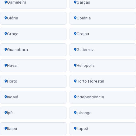
Gameleira
Garças
Glória
Goiânia
Graça
Grajaú
Guanabara
Gutierrez
Havaí
Heliópolis
Horto
Horto Florestal
Indaiá
Independência
Ipê
Ipiranga
Itaipu
Itapoã