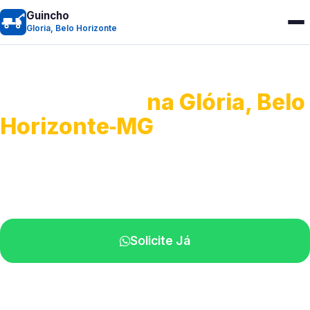
Guincho
Gloria, Belo Horizonte
Guincho 24h
na Glória, Belo
Horizonte‑MG
Atendimento para remoção veicular.
Profissionais atuando na sua região.
Solicite Já