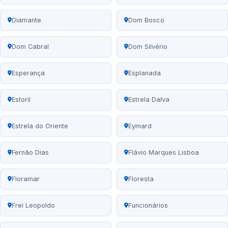
Diamante
Dom Bosco
Dom Cabral
Dom Silvério
Esperança
Esplanada
Estoril
Estrela Dalva
Estrela do Oriente
Eymard
Fernão Dias
Flávio Marques Lisboa
Floramar
Floresta
Frei Leopoldo
Funcionários