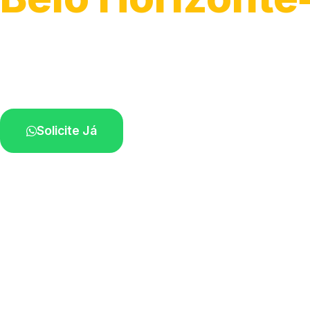
Atendimento para remoção veicular.
Profissionais atuando na sua região.
Solicite Já