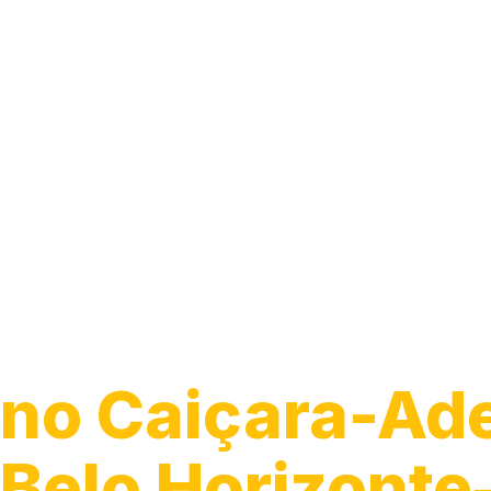
Guincho 24h
no Caiçara-Ade
Belo Horizont