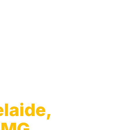
laide,
e‑MG