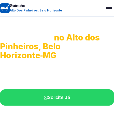
Guincho
Alto Dos Pinheiros, Belo Horizonte
Guincho 24h
no Alto dos
Pinheiros, Belo
Horizonte‑MG
Atendimento para remoção veicular.
Profissionais atuando na sua região.
Solicite Já