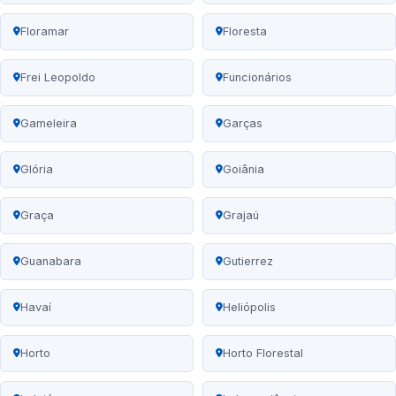
Floramar
Floresta
Frei Leopoldo
Funcionários
Gameleira
Garças
Glória
Goiânia
Graça
Grajaú
Guanabara
Gutierrez
Havaí
Heliópolis
Horto
Horto Florestal