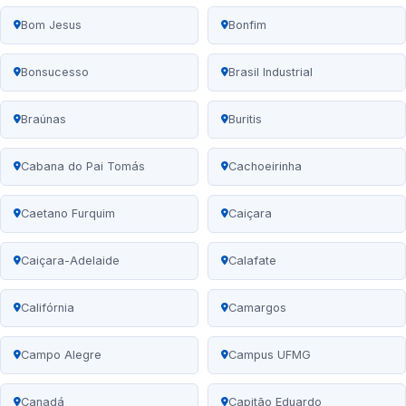
Bom Jesus
Bonfim
Bonsucesso
Brasil Industrial
Braúnas
Buritis
Cabana do Pai Tomás
Cachoeirinha
Caetano Furquim
Caiçara
Caiçara-Adelaide
Calafate
Califórnia
Camargos
Campo Alegre
Campus UFMG
Canadá
Capitão Eduardo