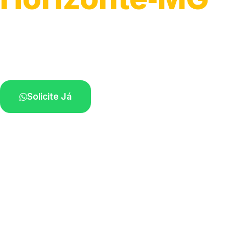
Atendimento para remoção veicular.
Profissionais atuando na sua região.
Solicite Já