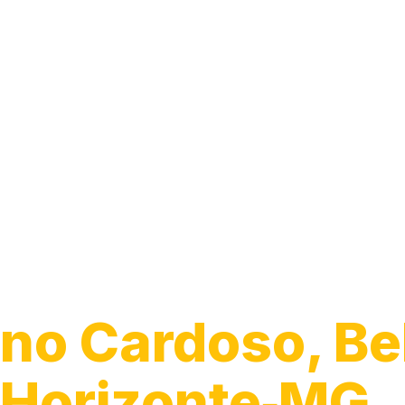
Guincho 24h
no Cardoso, Be
Horizonte‑MG