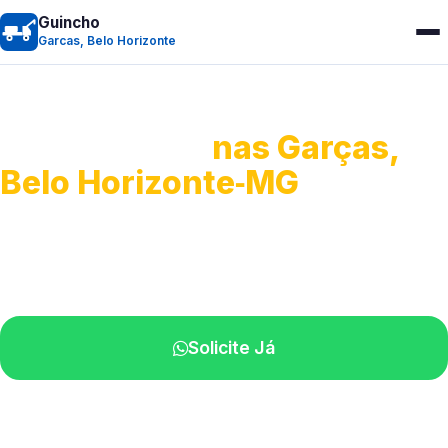
Guincho
Garcas, Belo Horizonte
Guincho 24h
nas Garças,
Belo Horizonte‑MG
Atendimento para remoção veicular.
Profissionais atuando na sua região.
Solicite Já