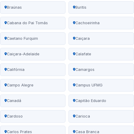
Braúnas
Buritis
Cabana do Pai Tomás
Cachoeirinha
Caetano Furquim
Caiçara
Caiçara-Adelaide
Calafate
Califórnia
Camargos
Campo Alegre
Campus UFMG
Canadá
Capitão Eduardo
Cardoso
Carioca
Carlos Prates
Casa Branca