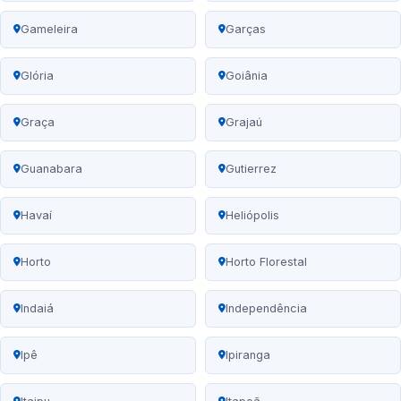
Gameleira
Garças
Glória
Goiânia
Graça
Grajaú
Guanabara
Gutierrez
Havaí
Heliópolis
Horto
Horto Florestal
Indaiá
Independência
Ipê
Ipiranga