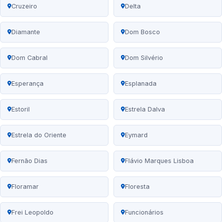
Cruzeiro
Delta
Diamante
Dom Bosco
Dom Cabral
Dom Silvério
Esperança
Esplanada
Estoril
Estrela Dalva
Estrela do Oriente
Eymard
Fernão Dias
Flávio Marques Lisboa
Floramar
Floresta
Frei Leopoldo
Funcionários