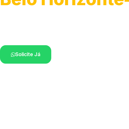
Atendimento para remoção veicular.
Profissionais atuando na sua região.
Solicite Já