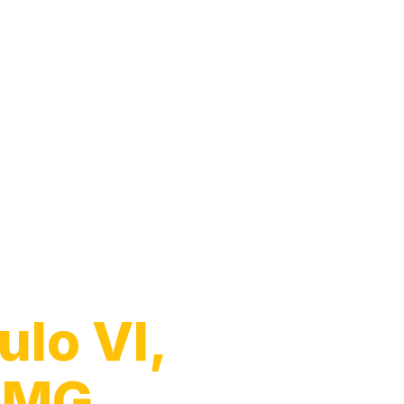
ulo VI,
e‑MG