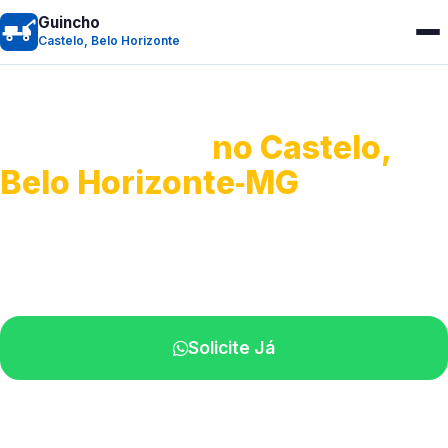
Guincho
Castelo, Belo Horizonte
Guincho 24h
no Castelo,
Belo Horizonte‑MG
Atendimento para remoção veicular.
Profissionais atuando na sua região.
Solicite Já