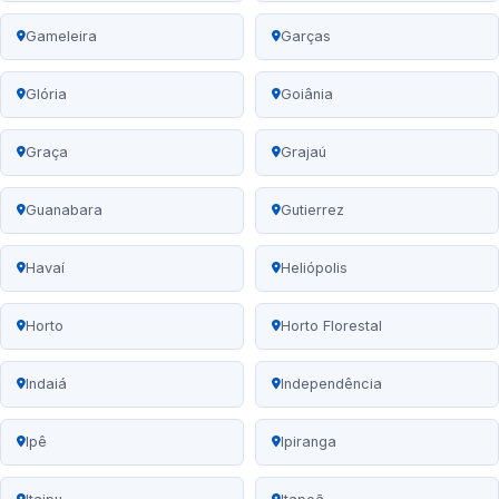
Gameleira
Garças
Glória
Goiânia
Graça
Grajaú
Guanabara
Gutierrez
Havaí
Heliópolis
Horto
Horto Florestal
Indaiá
Independência
Ipê
Ipiranga