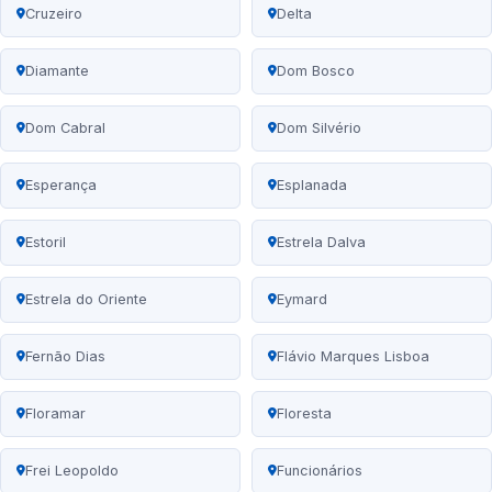
Cruzeiro
Delta
Diamante
Dom Bosco
Dom Cabral
Dom Silvério
Esperança
Esplanada
Estoril
Estrela Dalva
Estrela do Oriente
Eymard
Fernão Dias
Flávio Marques Lisboa
Floramar
Floresta
Frei Leopoldo
Funcionários