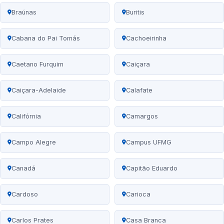
Braúnas
Buritis
Cabana do Pai Tomás
Cachoeirinha
Caetano Furquim
Caiçara
Caiçara-Adelaide
Calafate
Califórnia
Camargos
Campo Alegre
Campus UFMG
Canadá
Capitão Eduardo
Cardoso
Carioca
Carlos Prates
Casa Branca